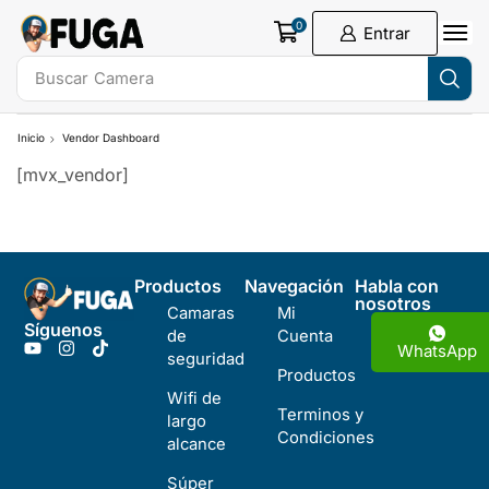
0
Entrar
Buscar
Camera
Inicio
Vendor Dashboard
[mvx_vendor]
Productos
Navegación
Habla con
nosotros
Camaras
Mi
Síguenos
de
Cuenta
WhatsApp
seguridad
Productos
Wifi de
Terminos y
largo
Condiciones
alcance
Súper