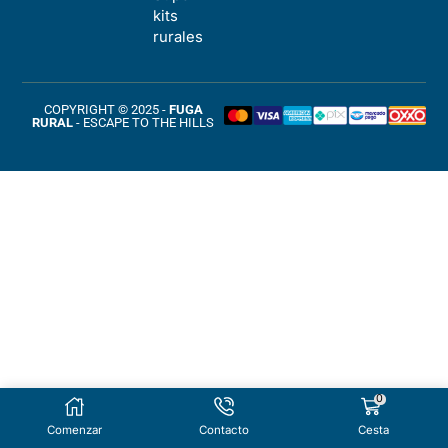
kits
rurales
COPYRIGHT © 2025 -
FUGA
RURAL
- ESCAPE TO THE HILLS
0
Comenzar
Contacto
Cesta